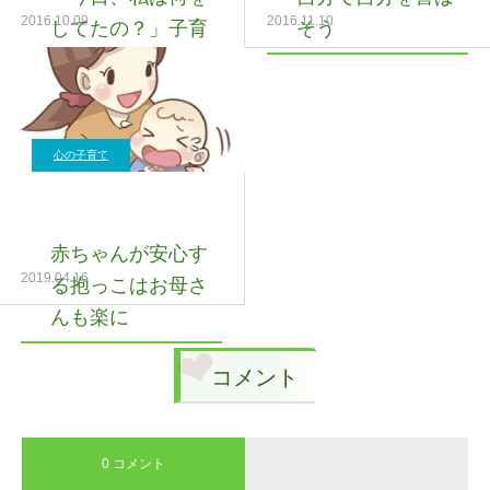
2016.10.09
2016.11.10
してたの？」子育
そう
てに疲れた心に届
いてほしい、世界
で愛される一つの
詩
心の子育て
赤ちゃんが安心す
2019.04.16
る抱っこはお母さ
んも楽に
コメント
0 コメント