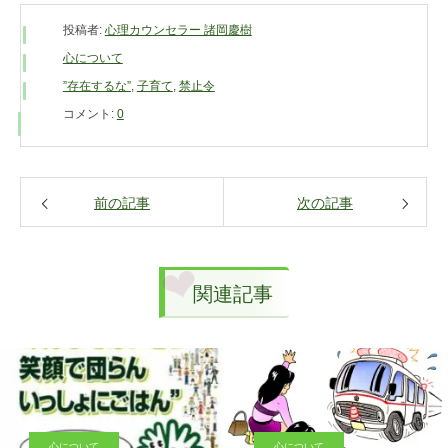
投稿者:
心理カウンセラー 諸岡慶樹
心について
”存在するな”
,
子育て
,
禁止令
コメント:
0
前の記事
次の記事
関連記事
心について
心について