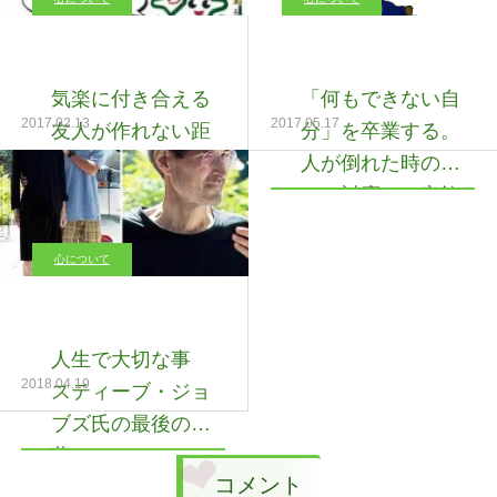
気楽に付き合える
「何もできない自
2017.02.13
2017.05.17
友人が作れない距
分」を卒業する。
離感
人が倒れた時の正
しい対応と、家族
の笑顔を繋ぐ心の
整え方
心について
人生で大切な事
2018.04.19
スティーブ・ジョ
ブズ氏の最後の言
葉
コメント