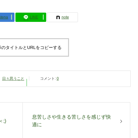
tena
LINE
note
事のタイトルとURLをコピーする
日々思うこと
コメント:
0
息苦しさや生きる苦しさを感じず快
;)
適に