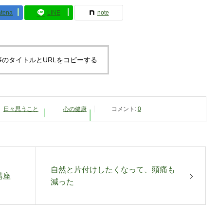
tena
LINE
note
事のタイトルとURLをコピーする
日々思うこと
心の健康
コメント:
0
自然と片付けしたくなって、頭痛も
講座
減った