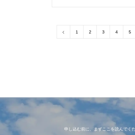
1
2
3
4
5
申し込む前に、まずここを読んでく