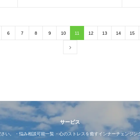
6
7
8
9
10
11
12
13
14
15
サービス
ださい。
悩み相談可能一覧
心のストレスを癒すインナーチェンジン