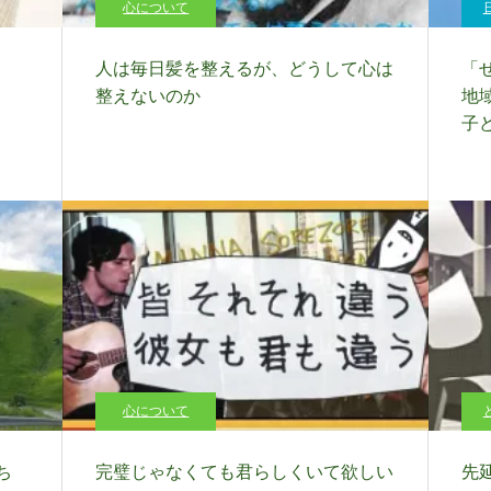
心について
人は毎日髪を整えるが、どうして心は
「
整えないのか
地
子
心について
ち
完璧じゃなくても君らしくいて欲しい
先