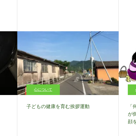
心について
子どもの健康を育む挨拶運動
「
が
顔