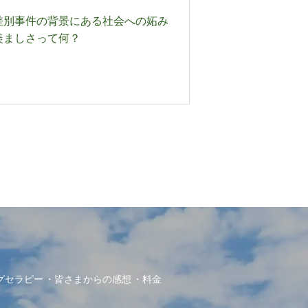
差別事件の背景にある社会への妬み
羨ましさって何？
グセラピー
皆さまからの感想
料金